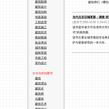
建筑勘测
建筑师们（哪怕
建筑设计
建筑结构
地基基础
当代北京旧城更新：调查·研
工程监理
(发布于2000-10-09 11:04:05
建筑施工
该书是作者方可在清华大学
建筑经济
书”的第四册。
教材教辅
该书主要从城市规划专业角
执业考试
护与更新研究的一本力作。
城市规划
园林景观
市政工程
室内设计
□
当当折扣图书
建筑
建筑理论
建筑史
建筑师
古建筑
建筑艺术