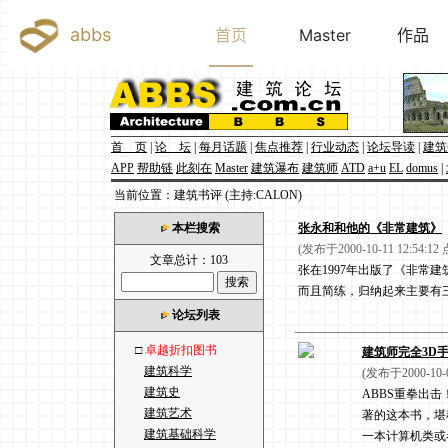
首 页
|
论 坛
|
每月话题
|
焦点推荐
|
行业动态
|
论坛导读
|
建筑
APP
帮助链
此刻在
Master
建筑瀑布
建筑师
ATD
a+u
EL
domus
|
当前位置：建筑书评 (主持:CALON)
本栏搜索
张永和和他的《非常建筑》
(发布于2000-10-11 12:54:12
文章总计：103
张在1997年出版了《非常
而且简练，归纳起来主要有三
论坛列表
□
卓越折扣图书
建筑师完全3D
建筑科学
(发布于2000-10-0
建筑史
ABBS重拳出击！由A
建筑艺术
著的这本书，堪
建筑基础科学
一本计算机类或