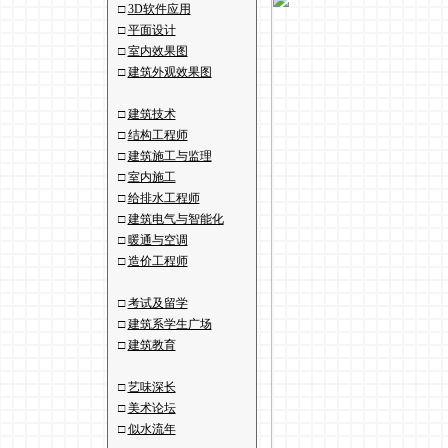
□
3D软件应用
□
平面设计
□
室内效果图
□
建筑外观效果图
□
建筑技术
□
结构工程师
□
建筑施工与监理
□
室内施工
□
给排水工程师
□
建筑电气与智能化
□
暖通与空调
□
造价工程师
□
考试及留学
□
建筑系学生广场
□
建筑教育
□
艺味深长
□
美术论坛
□
似水流年