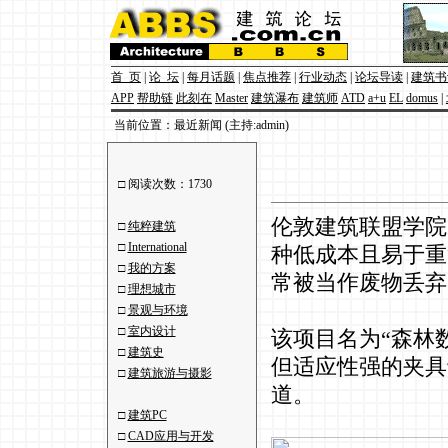
首 页
|
论 坛
|
每月话题
|
焦点推荐
|
行业动态
|
论坛导读
|
建筑书
APP
帮助链
此刻在
Master
建筑瀑布
建筑师
ATD
a+u
EL
domus
|
当前位置：最近新闻 (主持:admin)
□ 阅读次数：1730
伦敦建筑联盟学院(Arc
□
纯粹建筑
□
International
种低成本且易于重
□
我的方案
常被当作废物丢弃
□
理想城市
□
景观与环境
□
室内设计
该项目名为“森林数据
□
建筑史
但适应性强的夹具
□
建筑旅游与摄影
道。
□
建筑PC
□
CAD应用与开发