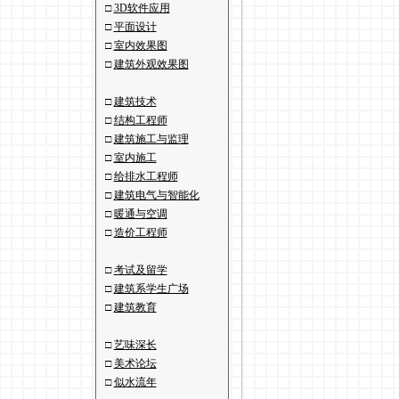
□
3D软件应用
□
平面设计
□
室内效果图
□
建筑外观效果图
□
建筑技术
□
结构工程师
□
建筑施工与监理
□
室内施工
□
给排水工程师
□
建筑电气与智能化
□
暖通与空调
□
造价工程师
□
考试及留学
□
建筑系学生广场
□
建筑教育
□
艺味深长
□
美术论坛
□
似水流年