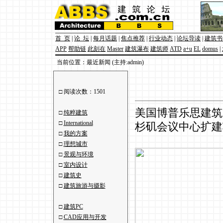
首 页
|
论 坛
|
每月话题
|
焦点推荐
|
行业动态
|
论坛导读
|
建筑书
APP
帮助链
此刻在
Master
建筑瀑布
建筑师
ATD
a+u
EL
domus
|
当前位置：最近新闻 (主持:admin)
□ 阅读次数：1501
美国博普乐思建筑工
□
纯粹建筑
□
International
杉矶会议中心扩建
□
我的方案
□
理想城市
□
景观与环境
□
室内设计
□
建筑史
□
建筑旅游与摄影
□
建筑PC
□
CAD应用与开发