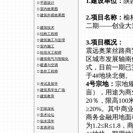
1.建设单位：
陕
□
平面设计
□
室内效果图
□
建筑外观效果图
2.项目名称：
榆
二期——创业大
□
建筑技术
□
结构工程师
□
建筑施工与监理
3.项目概况：
□
室内施工
震远奥莱丝路商
□
给排水工程师
区城市发展轴南
□
建筑电气与智能化
□
暖通与空调
式，目前一期已
□
造价工程师
于4#地块北侧。
4号宗地：
宗地规
□
考试及留学
□
建筑系学生广场
亩），用途为商
□
建筑教育
20％，限高10
≥20%。其中商业用
□
艺味深长
□
美术论坛
商务金融用地面积3
□
似水流年
为1.2≤R≤1.
□
发表评论