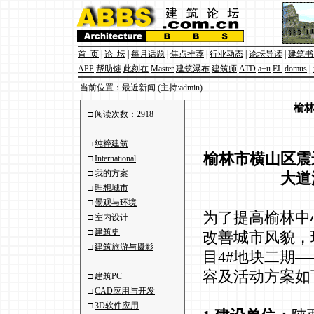
首 页
|
论 坛
|
每月话题
|
焦点推荐
|
行业动态
|
论坛导读
|
建筑书
APP
帮助链
此刻在
Master
建筑瀑布
建筑师
ATD
a+u
EL
domus
|
当前位置：最近新闻 (主持:admin)
榆
□ 阅读次数：2918
□
纯粹建筑
榆林市横山区震
□
International
□
我的方案
大道
□
理想城市
□
景观与环境
为了提高榆林中
□
室内设计
□
建筑史
改善城市风貌，
□
建筑旅游与摄影
目4#地块二期
容及活动方案如
□
建筑PC
□
CAD应用与开发
□
3D软件应用