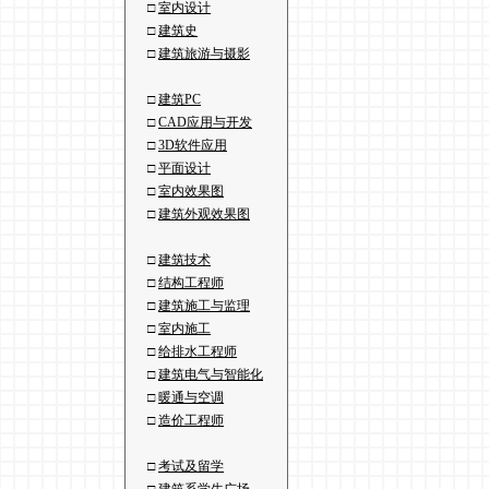
□
室内设计
□
建筑史
□
建筑旅游与摄影
□
建筑PC
□
CAD应用与开发
□
3D软件应用
□
平面设计
□
室内效果图
□
建筑外观效果图
□
建筑技术
□
结构工程师
□
建筑施工与监理
□
室内施工
□
给排水工程师
□
建筑电气与智能化
□
暖通与空调
□
造价工程师
□
考试及留学