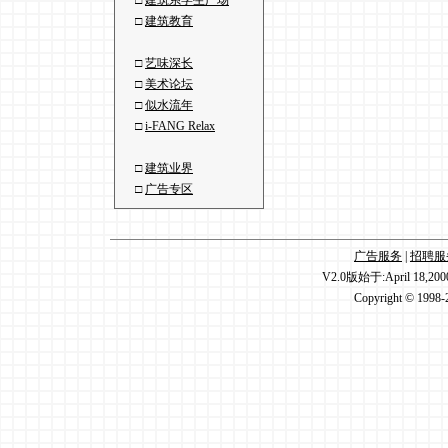
□
建筑系学生广场
□
建筑教育
□
艺味深长
□
美术论坛
□
似水流年
□
i-FANG Relax
□
建筑业界
□
广告专区
广告服务
|
招聘服
V2.0版始于:April 18,20
Copyright © 1998-