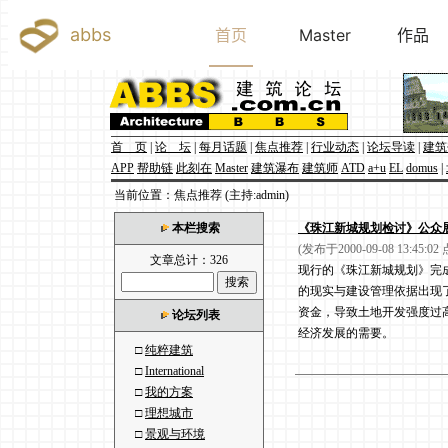
首 页
|
论 坛
|
每月话题
|
焦点推荐
|
行业动态
|
论坛导读
|
建筑
APP
帮助链
此刻在
Master
建筑瀑布
建筑师
ATD
a+u
EL
domus
|
当前位置：焦点推荐 (主持:admin)
本栏搜索
《珠江新城规划检讨》公众
(发布于2000-09-08 13:45:02
文章总计：326
现行的《珠江新城规划》完成
的现实与建设管理依据出现
资金，导致土地开发强度过
论坛列表
经济发展的需要。
□
纯粹建筑
□
International
□
我的方案
□
理想城市
□
景观与环境